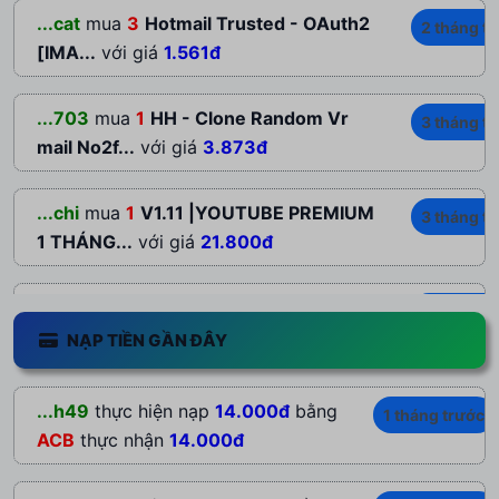
...cat
mua
3
Hotmail Trusted - OAuth2
2 tháng t
[IMA...
với giá
1.561đ
...703
mua
1
HH - Clone Random Vr
3 tháng t
mail No2f...
với giá
3.873đ
...chi
mua
1
V1.11 |YOUTUBE PREMIUM
3 tháng t
1 THÁNG...
với giá
21.800đ
...203
mua
1
TÀI KHOẢN ANTIGRAVITY
3 tháng t
PRO + GG...
với giá
143.200đ
NẠP TIỀN GẦN ĐÂY
...ngz
mua
1
NORD VPN PREMIUM 1
3 tháng t
...h49
thực hiện nạp
14.000đ
bằng
1 tháng trước
NĂM 1 THIẾT...
với giá
145.000đ
ACB
thực nhận
14.000đ
...123
mua
1
V1.11 |YOUTUBE PREMIUM