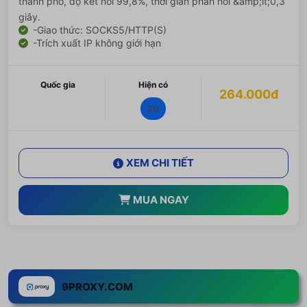
thành phố, độ kết nối 99,8%, thời gian phản hồi &amp;lt;0,3
giây.
-Giao thức: SOCKS5/HTTP(S)
-Trích xuất IP không giới hạn
Quốc gia
Hiện có
264.000đ
20
XEM CHI TIẾT
MUA NGAY
9PROXY.COM