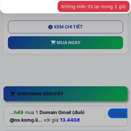
1
Không hiển thị lại trong 2 giờ
XEM CHI TIẾT
MUA NGAY
ĐƠN HÀNG GẦN ĐÂY
...h49
mua
1
Domain Gmail (đuôi
1 tháng tr
@ns.ksmg.li...
với giá
13.440đ