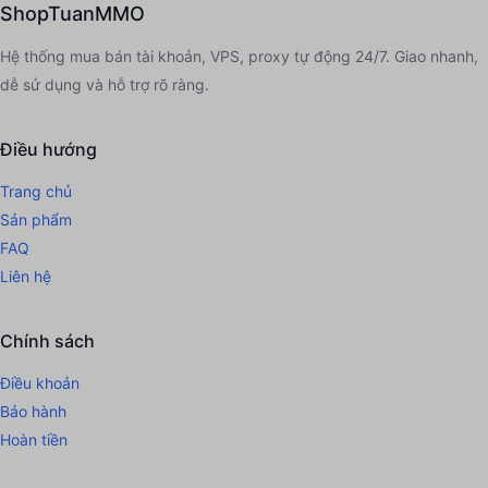
ShopTuanMMO
...111
thực hiện nạp
20.000đ
bằng
3 tháng trước
ACB
thực nhận
20.000đ
Hệ thống mua bán tài khoản, VPS, proxy tự động 24/7. Giao nhanh,
dễ sử dụng và hỗ trợ rõ ràng.
...cat
thực hiện nạp
100.000đ
bằng
4 tháng trước
ACB
thực nhận
100.000đ
Điều hướng
Trang chủ
...cat
thực hiện nạp
10.000đ
bằng
4 tháng trước
Sản phẩm
ACB
thực nhận
10.000đ
FAQ
Liên hệ
Chính sách
Điều khoản
Bảo hành
Hoàn tiền