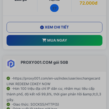
72.000đ
27
XEM CHI TIẾT
MUA NGAY
PROXY001.COM gói 5GB
-https://proxy001.com/en-us/index/user/exchangecard
LINK REDEEM CDKEY NOW
-Hơn 100 triệu địa chỉ IP dân cư, nhắm mục tiêu cấp
thành phố, độ kết nối 99,8%, thời gian phản hồi &amp;lt;0,3
giây.
-Giao thức: SOCKS5/HTTP(S)
-Trích xuất IP không giới hạn