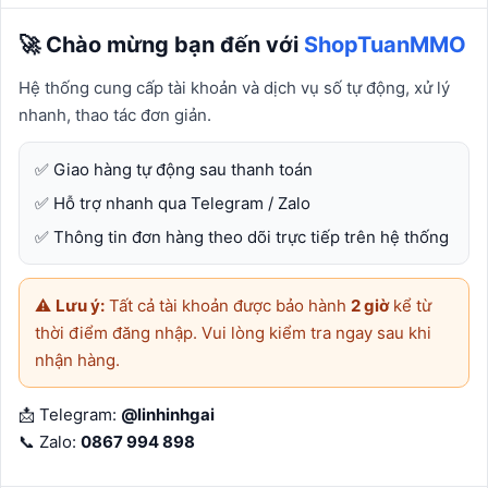
XEM CHI TIẾT
🚀 Chào mừng bạn đến với
ShopTuanMMO
Hệ thống cung cấp tài khoản và dịch vụ số tự động, xử lý
MUA NGAY
nhanh, thao tác đơn giản.
✅ Giao hàng tự động sau thanh toán
9 PROXY SOCK5 10GB
✅ Hỗ trợ nhanh qua Telegram / Zalo
✅ Thông tin đơn hàng theo dõi trực tiếp trên hệ thống
https://9proxy.com/vi/dashboard/share-code Link thêm
cdkey
⚠️
Lưu ý:
Tất cả tài khoản được bảo hành
2 giờ
kể từ
Giao thức HTTP, SOCKS5 &amp;amp; UDP
thời điểm đăng nhập. Vui lòng kiểm tra ngay sau khi
nhận hàng.
📩 Telegram:
@linhinhgai
📞 Zalo:
0867 994 898
Quốc gia
Hiện có
348.000đ