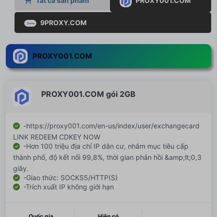
Tất cả sản phẩm
PROXY001.COM
9PROXY.COM
PROXY001.COM
PROXY001.COM gói 2GB
-https://proxy001.com/en-us/index/user/exchangecard
LINK REDEEM CDKEY NOW
-Hơn 100 triệu địa chỉ IP dân cư, nhắm mục tiêu cấp
thành phố, độ kết nối 99,8%, thời gian phản hồi &amp;lt;0,3
giây.
-Giao thức: SOCKS5/HTTP(S)
-Trích xuất IP không giới hạn
Quốc gia
Hiện có