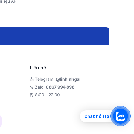
i liệu API
Liên hệ
📩 Telegram:
@linhinhgai
📞 Zalo:
0867 994 898
⏰ 8:00 - 22:00
Chat hỗ trợ