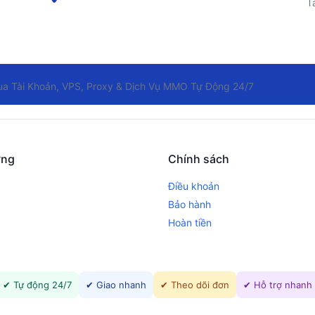
Tà
 Tài Khoản, VPS, Proxy & Dịch Vụ MMO Tự Động 24/7
ớng
Chính sách
Điều khoản
Bảo hành
Hoàn tiền
✔ Tự động 24/7
✔ Giao nhanh
✔ Theo dõi đơn
✔ Hỗ trợ nhanh