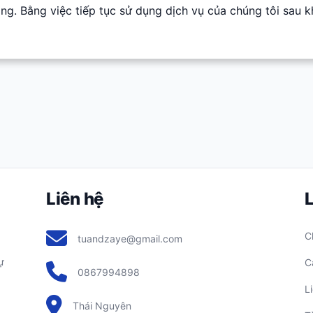
g. Bằng việc tiếp tục sử dụng dịch vụ của chúng tôi sau k
Liên hệ
L
C
tuandzaye@gmail.com
ự
C
0867994898
L
Thái Nguyên