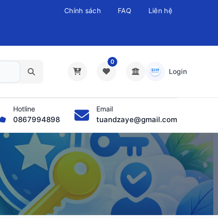
Chính sách
FAQ
Liên hệ
0
Login
Hotline
Email
0867994898
tuandzaye@gmail.com