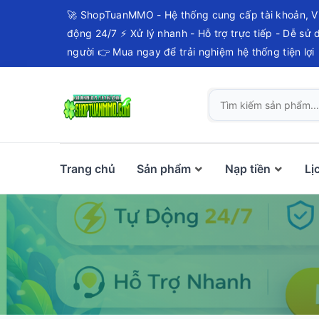
🚀 ShopTuanMMO - Hệ thống cung cấp tài khoản, V
động 24/7 ⚡ Xử lý nhanh - Hỗ trợ trực tiếp - Dễ sử
người 👉 Mua ngay để trải nghiệm hệ thống tiện lợi
Trang chủ
Sản phẩm
Nạp tiền
Lị