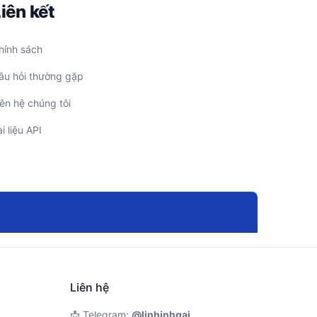
iên kết
hính sách
âu hỏi thường gặp
iên hệ chúng tôi
i liệu API
Liên hệ
📩 Telegram:
@linhinhgai