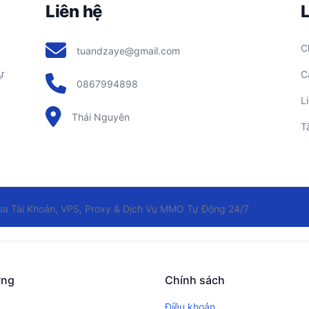
Liên hệ
L
C
tuandzaye@gmail.com
ự
C
0867994898
L
Thái Nguyên
Tà
 Tài Khoản, VPS, Proxy & Dịch Vụ MMO Tự Động 24/7
ớng
Chính sách
Điều khoản