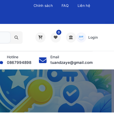
Chính sách
FAQ
Liên hệ
0
Login
Hotline
Email
0867994898
tuandzaye@gmail.com