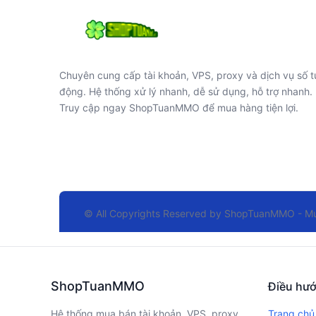
Chuyên cung cấp tài khoản, VPS, proxy và dịch vụ số t
động. Hệ thống xử lý nhanh, dễ sử dụng, hỗ trợ nhanh.
Truy cập ngay ShopTuanMMO để mua hàng tiện lợi.
© All Copyrights Reserved by
ShopTuanMMO - Mua
ShopTuanMMO
Điều hư
Hệ thống mua bán tài khoản, VPS, proxy
Trang chủ