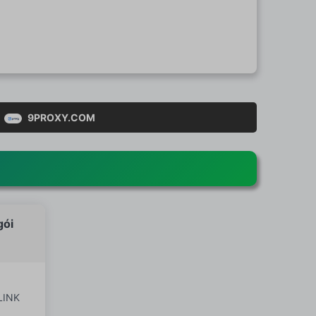
9PROXY.COM
ói
LINK