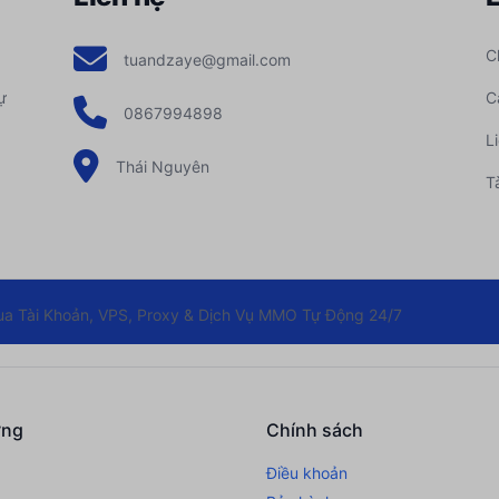
HÁNG...
với
3 tháng trước
20.000đ
C
tuandzaye@gmail.com
ự
C
...anh
thực hiện nạp
2.0
0867994898
ÁNG...
với
3 tháng trước
L
Thái Nguyên
Tà
...anh
thực hiện nạp
16.
16.300đ
G C...
với
3 tháng trước
...tpp
thực hiện nạp
4.0
 Tài Khoản, VPS, Proxy & Dịch Vụ MMO Tự Động 24/7
 B...
với giá
3 tháng trước
...oko
thực hiện nạp
20.
20.000đ
ớng
Chính sách
Ngà...
với giá
3 tháng trước
Điều khoản
...811
thực hiện nạp
21.