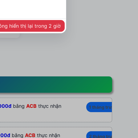
ng hiển thị lại trong 2 giờ
Y
000đ
bằng
ACB
thực nhận
1 tháng trước
000đ
bằng
ACB
thực nhận
2 tháng trước