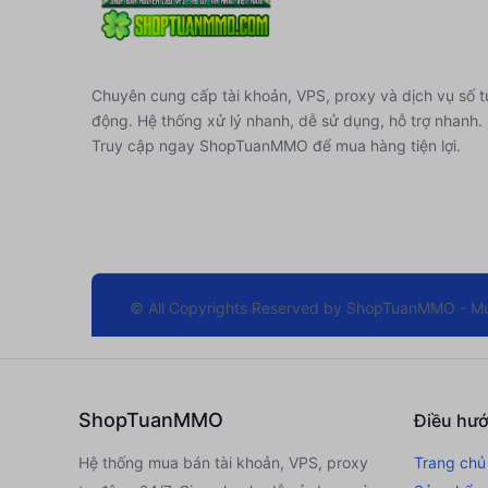
...123
mua
1
V1.11 |YOUTUBE PREMIUM 1 T
giá
21.800đ
Chuyên cung cấp tài khoản, VPS, proxy và dịch vụ số t
động. Hệ thống xử lý nhanh, dễ sử dụng, hỗ trợ nhanh.
...cat
mua
1
V1.11 |YOUTUBE PREMIUM 1 TH
Truy cập ngay ShopTuanMMO để mua hàng tiện lợi.
giá
21.000đ
...cat
mua
1
CHAT GPT PLUS 1 THÁNG - NÂN
giá
26.300đ
© All Copyrights Reserved by
ShopTuanMMO - Mua
...111
mua
1
CAPCUT PRO 35 NGÀY - 3 THIẾT
17.500đ
ShopTuanMMO
Điều hư
...cat
mua
30
Outlook TRUSTED (Có Skip 7 
10.886đ
Hệ thống mua bán tài khoản, VPS, proxy
Trang chủ