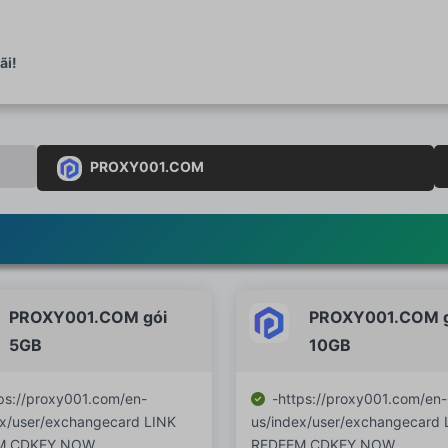
ãi!
PROXY001.COM
PROXY001.COM gói
PROXY001.COM g
5GB
10GB
ps://proxy001.com/en-
-https://proxy001.com/en-
ex/user/exchangecard LINK
us/index/user/exchangecard 
M CDKEY NOW
REDEEM CDKEY NOW