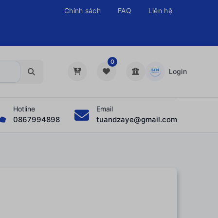
Chính sách
FAQ
Liên hệ
0
Login
Hotline
Email
0867994898
tuandzaye@gmail.com