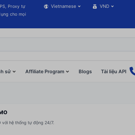
Vietnamese
VND
PS, Proxy tự
 dụng cho mọi
ch sử
Affiliate Program
Blogs
Tài liệu API
MMO
với hệ thống tự động 24/7.