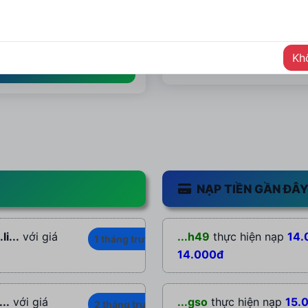
XEM CHI TIẾT
XEM CHI TIẾT
Khô
MUA NGAY
MUA NGAY
NẠP TIỀN GẦN ĐÂ
i...
với giá
...h49
thực hiện nạp
14.
1 tháng trước
14.000đ
..
với giá
...gso
thực hiện nạp
15.
2 tháng trước