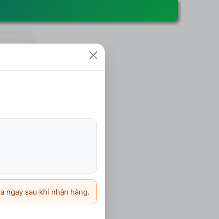
CK5
ard/share-
8.000đ
ra ngay sau khi nhận hàng.