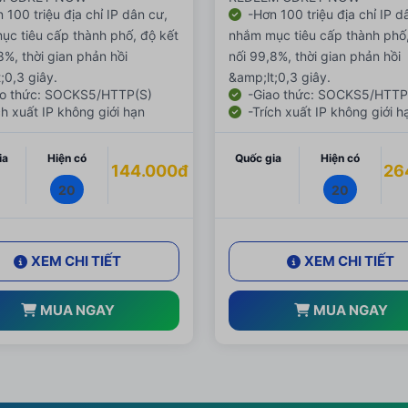
 100 triệu địa chỉ IP dân cư,
-Hơn 100 triệu địa chỉ IP d
c tiêu cấp thành phố, độ kết
nhắm mục tiêu cấp thành phố,
8%, thời gian phản hồi
nối 99,8%, thời gian phản hồi
;0,3 giây.
&amp;lt;0,3 giây.
o thức: SOCKS5/HTTP(S)
-Giao thức: SOCKS5/HTTP
ch xuất IP không giới hạn
-Trích xuất IP không giới h
ia
Hiện có
Quốc gia
Hiện có
144.000đ
26
20
20
XEM CHI TIẾT
XEM CHI TIẾT
MUA NGAY
MUA NGAY