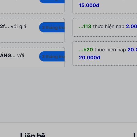
15.000đ
f...
với giá
...113
thực hiện nạp
2.0
3 tháng trước
...h20
thực hiện nạp
20.
ÁNG...
với
3 tháng trước
20.000đ
...111
thực hiện nạp
20.
+ GG...
với
3 tháng trước
20.000đ
...n12
thực hiện nạp
20.
HIẾT...
với
3 tháng trước
20.000đ
Liên hệ
L
...pro
thực hiện nạp
20.