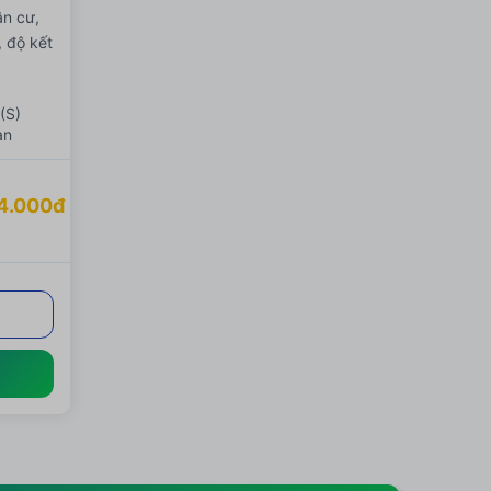
ân cư,
 độ kết
(S)
ạn
4.000đ