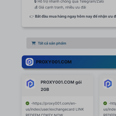
🔒 Hỗ trợ nhanh chóng qua Telegram/Zalo
💰 Giá cạnh tranh, nhiều ưu đãi
👉
Bắt đầu mua hàng ngay hôm nay để nhận ưu đ
Tất cả sản phẩm
PROXY001.COM
PROXY001.COM gói
2GB
-https://proxy001.com/en-
-htt
us/index/user/exchangecard LINK
us/ind
REDEEM CDKEY NOW
REDEE