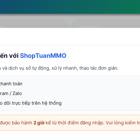
9 PROXY SOCK5
9 PROXY SO
400IP Cdkey
10GB
ến với
ShopTuanMMO
PROXY có tất cả IP các quốc
c nhau trên thế giới
https://9proxy.com/vi/dashbo
và dịch vụ số tự động, xử lý nhanh, thao tác đơn giản.
 dụng bao giờ hết 400IP thì
code Link thêm cdkey
ip live dưới 24h )
Giao thức HTTP, SOCKS5
 có video hướng dẫn ở mỗi
thanh toán
&amp;amp; UDP
ơn hàng
ram / Zalo
tài khoản có thể dùng ở nhiều
ác nhau
 dõi trực tiếp trên hệ thống
Quốc gia
Hiện có
34
ia
Hiện có
360.000đ
n được bảo hành
2 giờ
kể từ thời điểm đăng nhập. Vui lòng kiểm t
1
5