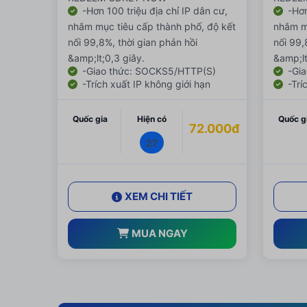
-Hơn 100 triệu địa chỉ IP dân cư,
-Hơn
nhắm mục tiêu cấp thành phố, độ kết
nhắm mụ
nối 99,8%, thời gian phản hồi
nối 99,
&amp;lt;0,3 giây.
&amp;lt
-Giao thức: SOCKS5/HTTP(S)
-Gia
-Trích xuất IP không giới hạn
-Trí
Quốc gia
Hiện có
Quốc g
72.000đ
27
XEM CHI TIẾT
MUA NGAY