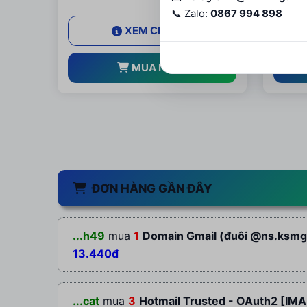
📞 Zalo:
0867 994 898
XEM CHI TIẾT
MUA NGAY
ĐƠN HÀNG GẦN ĐÂY
...h49
mua
1
Domain Gmail (đuôi @ns.ksmg.l
13.440đ
...cat
mua
3
Hotmail Trusted - OAuth2 [IMA.