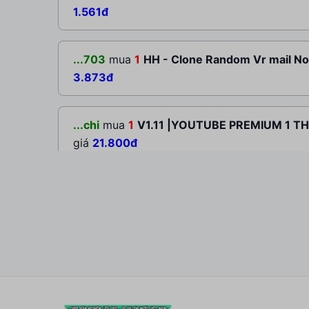
1.561đ
...703
mua
1
HH - Clone Random Vr mail No2
3.873đ
...chi
mua
1
V1.11 |YOUTUBE PREMIUM 1 TH
giá
21.800đ
...203
mua
1
TÀI KHOẢN ANTIGRAVITY PRO 
giá
143.200đ
...ngz
mua
1
NORD VPN PREMIUM 1 NĂM 1 T
giá
145.000đ