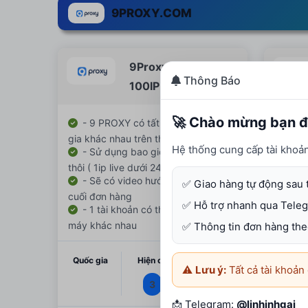
9PROXY.COM
9Proxy Sock5
Thông Báo
100IP Cdkey
🚀 Chào mừng bạn đ
- 9 PROXY có tất cả IP các quốc
- 9 
gia khác nhau trên thế giới
gia khá
Hệ thống cung cấp tài khoản 
- Sử dụng bao giờ hết 100IP thì
- Sử
thôi ( 1ip live dưới 24h )
thôi ( 1
- Sẽ có video hướng dẫn ở mỗi
- Sẽ
✅ Giao hàng tự động sau 
cuối đơn hàng
cuối đ
✅ Hỗ trợ nhanh qua Teleg
- 1 tài khoản có thể dùng ở nhiều
- 1 
máy khác nhau
máy kh
✅ Thông tin đơn hàng theo
Quốc gia
Hiện có
Quốc g
96.000đ
⚠️
Lưu ý:
Tất cả tài khoả
3
📩 Telegram:
@linhinhgai