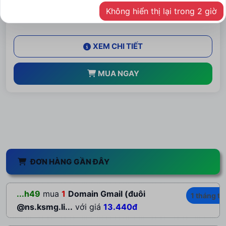
1
Không hiển thị lại trong 2 giờ
XEM CHI TIẾT
MUA NGAY
ĐƠN HÀNG GẦN ĐÂY
...h49
mua
1
Domain Gmail (đuôi
1 tháng tr
@ns.ksmg.li...
với giá
13.440đ