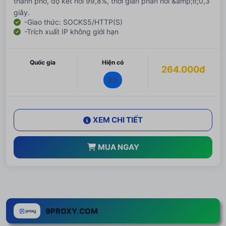
thành phố, độ kết nối 99,8%, thời gian phản hồi &amp;lt;0,3
giây.
-Giao thức: SOCKS5/HTTP(S)
-Trích xuất IP không giới hạn
Quốc gia
Hiện có
264.000đ
20
XEM CHI TIẾT
MUA NGAY
9PROXY.COM