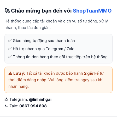
XEM CHI TIẾT
🚀 Chào mừng bạn đến với
ShopTuanMMO
Hệ thống cung cấp tài khoản và dịch vụ số tự động, xử lý
MUA NGAY
nhanh, thao tác đơn giản.
✅ Giao hàng tự động sau thanh toán
9 PROXY SOCK5 10GB
✅ Hỗ trợ nhanh qua Telegram / Zalo
✅ Thông tin đơn hàng theo dõi trực tiếp trên hệ thống
https://9proxy.com/vi/dashboard/share-code Link thêm
cdkey
⚠️
Lưu ý:
Tất cả tài khoản được bảo hành
2 giờ
kể từ
Giao thức HTTP, SOCKS5 &amp;amp; UDP
thời điểm đăng nhập. Vui lòng kiểm tra ngay sau khi
nhận hàng.
📩 Telegram:
@linhinhgai
📞 Zalo:
0867 994 898
Quốc gia
Hiện có
348.000đ