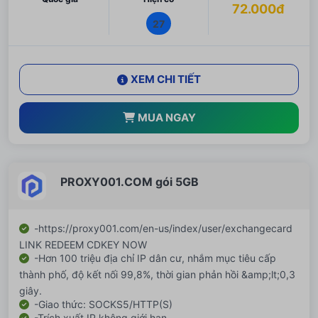
72.000đ
27
XEM CHI TIẾT
MUA NGAY
PROXY001.COM gói 5GB
-https://proxy001.com/en-us/index/user/exchangecard
LINK REDEEM CDKEY NOW
-Hơn 100 triệu địa chỉ IP dân cư, nhắm mục tiêu cấp
thành phố, độ kết nối 99,8%, thời gian phản hồi &amp;lt;0,3
giây.
-Giao thức: SOCKS5/HTTP(S)
-Trích xuất IP không giới hạn