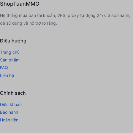
ShopTuanMMO
...111
thực hiện nạp
20.000đ
bằng
3 tháng trước
ACB
thực nhận
20.000đ
Hệ thống mua bán tài khoản, VPS, proxy tự động 24/7. Giao nhanh,
dễ sử dụng và hỗ trợ rõ ràng.
...cat
thực hiện nạp
100.000đ
bằng
3 tháng trước
ACB
thực nhận
100.000đ
Điều hướng
Trang chủ
...cat
thực hiện nạp
10.000đ
bằng
4 tháng trước
Sản phẩm
ACB
thực nhận
10.000đ
FAQ
Liên hệ
Chính sách
Điều khoản
Bảo hành
Hoàn tiền