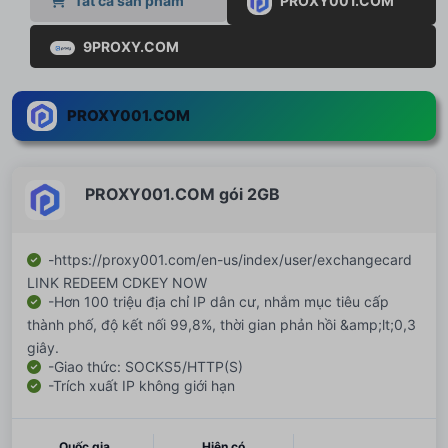
Tất cả sản phẩm
PROXY001.COM
9PROXY.COM
PROXY001.COM
PROXY001.COM gói 2GB
-https://proxy001.com/en-us/index/user/exchangecard
LINK REDEEM CDKEY NOW
-Hơn 100 triệu địa chỉ IP dân cư, nhắm mục tiêu cấp
thành phố, độ kết nối 99,8%, thời gian phản hồi &amp;lt;0,3
giây.
-Giao thức: SOCKS5/HTTP(S)
-Trích xuất IP không giới hạn
Quốc gia
Hiện có