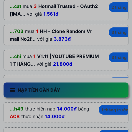
...cat
mua
3
Hotmail Trusted - OAuth2
2 tháng t
[IMA...
với giá
1.561đ
...703
mua
1
HH - Clone Random Vr
3 tháng t
mail No2f...
với giá
3.873đ
...chi
mua
1
V1.11 |YOUTUBE PREMIUM
3 tháng t
1 THÁNG...
với giá
21.800đ
...203
mua
1
TÀI KHOẢN ANTIGRAVITY
3 tháng t
PRO + GG...
với giá
143.200đ
NẠP TIỀN GẦN ĐÂY
...ngz
mua
1
NORD VPN PREMIUM 1
3 tháng t
...h49
thực hiện nạp
14.000đ
bằng
1 tháng trước
NĂM 1 THIẾT...
với giá
145.000đ
ACB
thực nhận
14.000đ
...123
mua
1
V1.11 |YOUTUBE PREMIUM