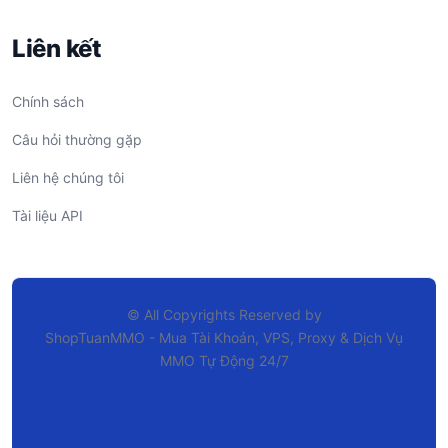
Liên kết
Chính sách
Câu hỏi thường gặp
Liên hệ chúng tôi
Tài liệu API
© All Copyrights Reserved by
ShopTuanMMO - Mua Tài Khoản, VPS, Proxy & Dịch Vụ
MMO Tự Động 24/7