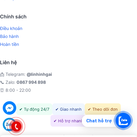
Chính sách
Điều khoản
Bảo hành
Hoàn tiền
Liên hệ
📩 Telegram:
@linhinhgai
📞 Zalo:
0867 994 898
⏰ 8:00 - 22:00
✔ Tự động 24/7
✔ Giao nhanh
✔ Theo dõi đơn
Chat hỗ trợ
✔ Hỗ trợ nhanh
© 2026 ShopTuanMMO - Hệ thống bán tài khoản, VPS, Proxy tự động